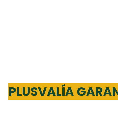
TU CASA EN NUE
MAZATLÁN CON
PLUSVALÍA GARA
3 recámaras · 2½ baños · Amen
premium · Acceso controlado