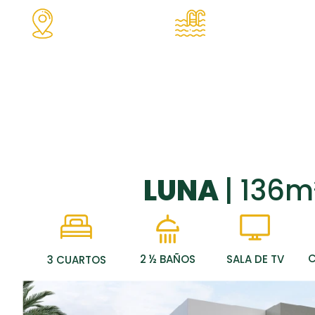
Ubicación
Amenidades
estratégica
familiares
LUNA
| 136m
C
SALA DE TV
2 ½ BAÑOS
3 CUARTOS