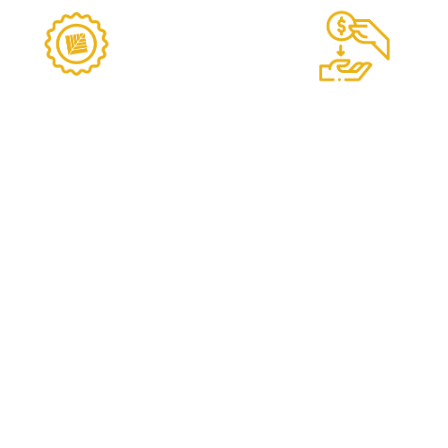
Garantía
Eng
Lafher
desd