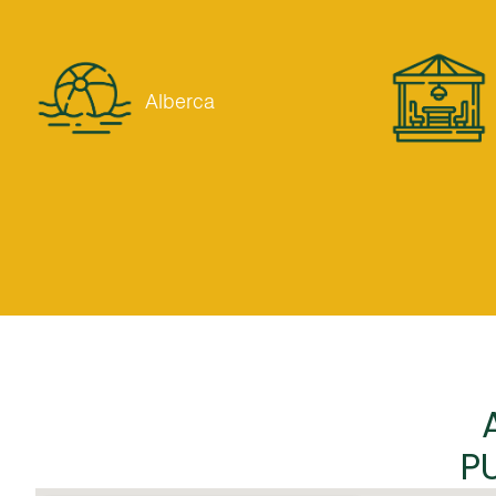
Alberca
P