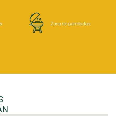
s
Zona de parrilladas
S
ÁN